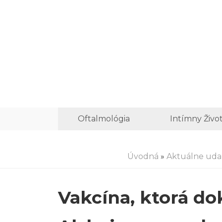
Oftalmológia
Intímny Živo
Úvodná
»
Aktuálne udal
Vakcína, ktorá dok