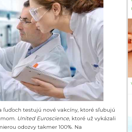
 ľuďoch testujú nové vakcíny, ktoré sľubujú
tómom.
United Euroscience
, ktoré už vykázali
s mierou odozvy takmer 100%. Na