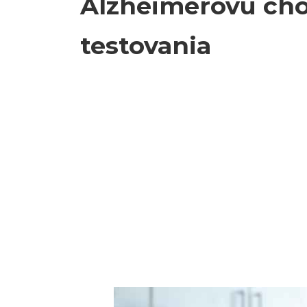
Alzheimerovu chor
testovania