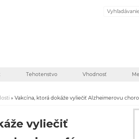
t
Tehotenstvo
Vhodnosť
Me
osti
» Vakcína, ktorá dokáže vyliečiť Alzheimerovu chorob
áže vyliečiť