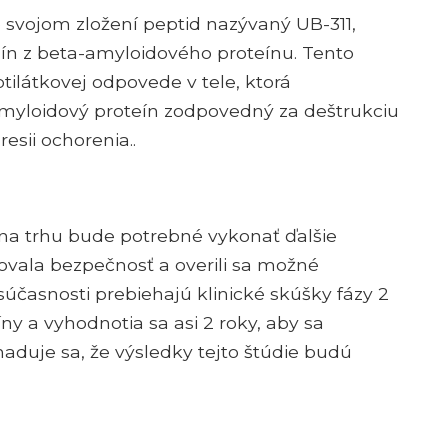
 svojom zložení peptid nazývaný UB-311,
lín z beta-amyloidového proteínu. Tento
tilátkovej odpovede v tele, ktorá
amyloidový proteín zodpovedný za deštrukciu
esii ochorenia..
na trhu bude potrebné vykonať ďalšie
tovala bezpečnosť a overili sa možné
 súčasnosti prebiehajú klinické skúšky fázy 2
íny a vyhodnotia sa asi 2 roky, aby sa
haduje sa, že výsledky tejto štúdie budú