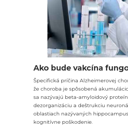
Ako bude vakcína fung
Špecifická príčina Alzheimerovej cho
že choroba je spôsobená akumuláciou
sa nazývajú beta-amyloidový proteín 
dezorganizáciu a deštrukciu neuron
oblastiach nazývaných hippocampus a
kognitívne poškodenie.