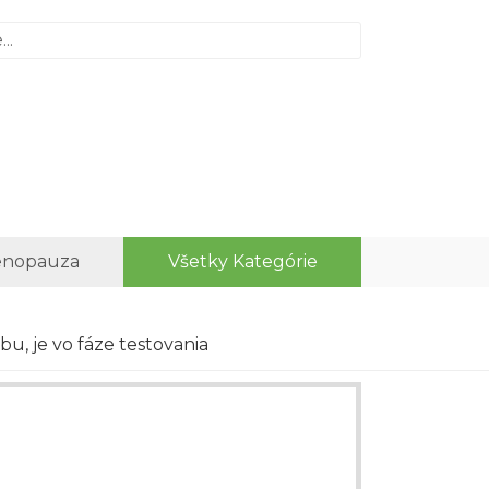
nopauza
Všetky Kategórie
u, je vo fáze testovania