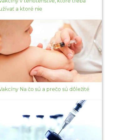
Vakcíny v tehotenstve, ktoré treba
užívať a ktoré nie
Vakcíny Na čo sú a prečo sú dôležité