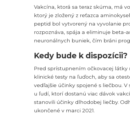
Vakcína, ktorá sa teraz skúma, má vo
ktorý je zložený z reťazca aminokyse
peptid bol vytvorený na vyvolanie pro
rozpoznáva, spája a eliminuje beta-
neuronálnych buniek, čím bráni progr
Kedy bude k dispozícii?
Pred sprístupnením očkovacej látky 
klinické testy na ľuďoch, aby sa otes
vedľajšie účinky spojené s liečbou. V
u ľudí, ktorí dostanú viac dávok vakc
stanovili účinky dlhodobej liečby. Od
ukončené v marci 2021.