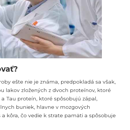
ovať?
roby ešte nie je známa, predpokladá sa však,
 lakov zložených z dvoch proteínov, ktoré
a Tau proteín, ktoré spôsobujú zápal,
álnych buniek, hlavne v mozgových
 kôra, čo vedie k strate pamäti a spôsobuje