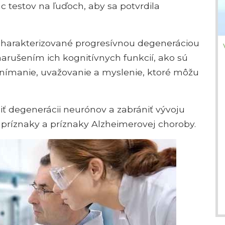
c testov na ľuďoch, aby sa potvrdila
charakterizované progresívnou degeneráciou
ušením ich kognitívnych funkcií, ako sú
 vnímanie, uvažovanie a myslenie, ktoré môžu
 degenerácii neurónov a zabrániť vývoju
ť príznaky a príznaky Alzheimerovej choroby.