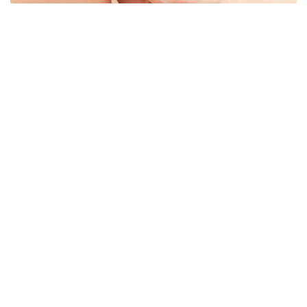
BCG vakcína, na čo je a kedy ju
užívať
Predchádzajúci článok