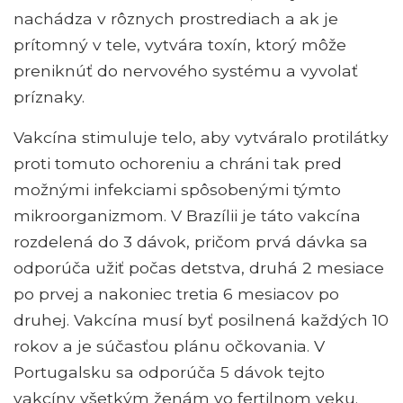
nachádza v rôznych prostrediach a ak je
prítomný v tele, vytvára toxín, ktorý môže
preniknúť do nervového systému a vyvolať
príznaky.
Vakcína stimuluje telo, aby vytváralo protilátky
proti tomuto ochoreniu a chráni tak pred
možnými infekciami spôsobenými týmto
mikroorganizmom. V Brazílii je táto vakcína
rozdelená do 3 dávok, pričom prvá dávka sa
odporúča užiť počas detstva, druhá 2 mesiace
po prvej a nakoniec tretia 6 mesiacov po
druhej. Vakcína musí byť posilnená každých 10
rokov a je súčasťou plánu očkovania. V
Portugalsku sa odporúča 5 dávok tejto
vakcíny všetkým ženám vo fertilnom veku.