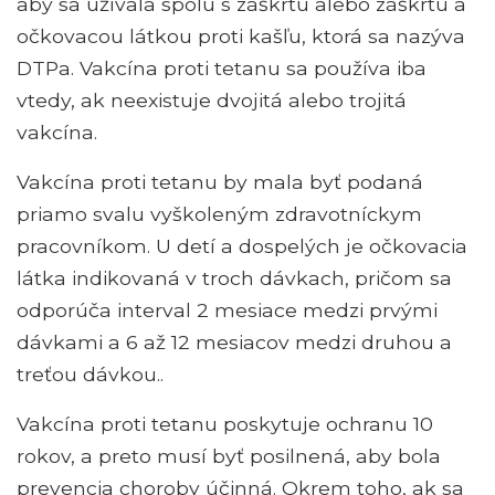
aby sa užívala spolu s záškrtu alebo záškrtu a
očkovacou látkou proti kašľu, ktorá sa nazýva
DTPa. Vakcína proti tetanu sa používa iba
vtedy, ak neexistuje dvojitá alebo trojitá
vakcína.
Vakcína proti tetanu by mala byť podaná
priamo svalu vyškoleným zdravotníckym
pracovníkom. U detí a dospelých je očkovacia
látka indikovaná v troch dávkach, pričom sa
odporúča interval 2 mesiace medzi prvými
dávkami a 6 až 12 mesiacov medzi druhou a
treťou dávkou..
Vakcína proti tetanu poskytuje ochranu 10
rokov, a preto musí byť posilnená, aby bola
prevencia choroby účinná. Okrem toho, ak sa