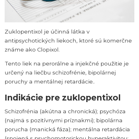
Zuklopentixol je účinná látka v
antipsychotických liekoch, ktoré sú komerčne
známe ako Clopixol.
Tento liek na perorálne a injekčné použitie je
určený na liečbu schizofrénie, bipolárnej
poruchy a mentálnej retardácie..
Indikácie pre zuklopentixol
Schizofrénia (akútna a chronická); psychóza
(najmä s pozitívnymi príznakmi); bipolárna
porucha (manická fáza); mentálna retardácia
(spojená s psychomotorickou hyperaktivitou;