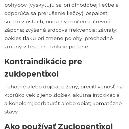
pohybov (vyskytujú sa pri dlhodobej liečbe a
odporúča sa prerušenie liečby); ospalosť;
sucho v ústach; poruchy močenia; črevná
zápcha; zvýšená srdcová frekvencia; závraty;
pokles tlaku pri zmene polohy; prechodné
zmeny v testoch funkcie pečene.
Kontraindikácie pre
zuklopentixol
Tehotné alebo dojčiace ženy; precitlivenosť na
ktorúkoľvek z jeho zložiek; akútna intoxikácia
alkoholom; barbiturát alebo opiát; komatózne
stavy.
Ako používať Zuclopentixol