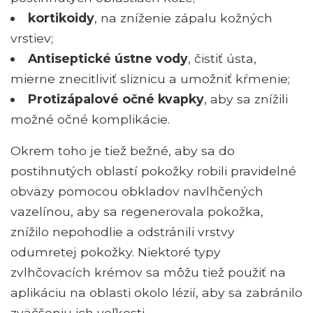
kortikoidy
, na zníženie zápalu kožných
vrstiev;
Antiseptické ústne vody
, čistiť ústa,
mierne znecitliviť sliznicu a umožniť kŕmenie;
Protizápalové očné kvapky
, aby sa znížili
možné očné komplikácie.
Okrem toho je tiež bežné, aby sa do
postihnutých oblastí pokožky robili pravidelné
obväzy pomocou obkladov navlhčených
vazelínou, aby sa regenerovala pokožka,
znížilo nepohodlie a odstránili vrstvy
odumretej pokožky. Niektoré typy
zvlhčovacích krémov sa môžu tiež použiť na
aplikáciu na oblasti okolo lézií, aby sa zabránilo
zväčšeniu ich veľkosti.