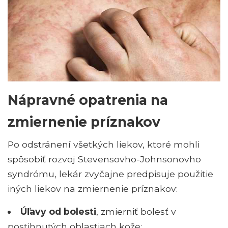
Nápravné opatrenia na
zmiernenie príznakov
Po odstránení všetkých liekov, ktoré mohli
spôsobiť rozvoj Stevensovho-Johnsonovho
syndrómu, lekár zvyčajne predpisuje použitie
iných liekov na zmiernenie príznakov:
Úľavy od bolesti
, zmierniť bolesť v
postihnutých oblastiach kože;