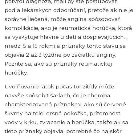
potvrdí diagnóza, mali by ste postupovať
podľa lekárskych odporúčaní, pretože ak nie je
správne liečená, môže angína spôsobovať
komplikácie, ako je reumatická horúčka, ktorá
sa vyskytuje hlavne u detí a dospievajúcich. ,
medzi 5 a 15 rokmi a príznaky tohto stavu sa
objavia 2 až 3 týždne po začiatku angíny.
Pozrite sa, aké sú príznaky reumatickej
horúčky.
Uvoľňovanie látok počas tonzitídy môže
navyše spôsobiť šarlach, čo je choroba
charakterizovaná príznakmi, ako sú červené
škvrny na tele, drsná pokožka, prítomnosť
vody v krku, zvracanie a horúčka, takže ak sa
tieto príznaky objavia, potrebné čo najskôr