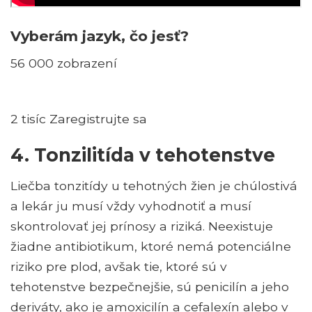
Vyberám jazyk, čo jesť?
56 000 zobrazení
2 tisíc Zaregistrujte sa
4. Tonzilitída v tehotenstve
Liečba tonzitídy u tehotných žien je chúlostivá
a lekár ju musí vždy vyhodnotiť a musí
skontrolovať jej prínosy a riziká. Neexistuje
žiadne antibiotikum, ktoré nemá potenciálne
riziko pre plod, avšak tie, ktoré sú v
tehotenstve bezpečnejšie, sú penicilín a jeho
deriváty, ako je amoxicilín a cefalexín alebo v