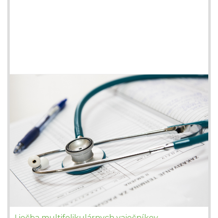
Liečba multifolikulárnych vaječníkov