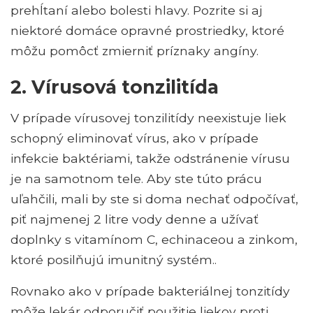
prehĺtaní alebo bolesti hlavy. Pozrite si aj
niektoré domáce opravné prostriedky, ktoré
môžu pomôcť zmierniť príznaky angíny.
2. Vírusová tonzilitída
V prípade vírusovej tonzilitídy neexistuje liek
schopný eliminovať vírus, ako v prípade
infekcie baktériami, takže odstránenie vírusu
je na samotnom tele. Aby ste túto prácu
uľahčili, mali by ste si doma nechať odpočívať,
piť najmenej 2 litre vody denne a užívať
doplnky s vitamínom C, echinaceou a zinkom,
ktoré posilňujú imunitný systém..
Rovnako ako v prípade bakteriálnej tonzitídy
môže lekár odporučiť použitie liekov proti