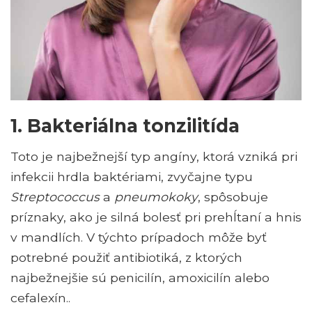
1. Bakteriálna tonzilitída
Toto je najbežnejší typ angíny, ktorá vzniká pri
infekcii hrdla baktériami, zvyčajne typu
Streptococcus
a
pneumokoky
, spôsobuje
príznaky, ako je silná bolesť pri prehĺtaní a hnis
v mandlích. V týchto prípadoch môže byť
potrebné použiť antibiotiká, z ktorých
najbežnejšie sú penicilín, amoxicilín alebo
cefalexín..