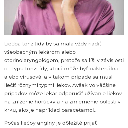
Liečba tonzitídy by sa mala vždy riadiť
všeobecným lekárom alebo
otorinolaryngológom, pretože sa líši v závislosti
od typu tonzitídy, ktorá môže byť bakteriálna
alebo vírusová, a v takom prípade sa musí
liečiť rôznymi typmi liekov. Avšak vo väčšine
prípadov môže lekár odporučiť užívanie liekov
na zníženie horúčky a na zmiernenie bolesti v
krku, ako je napríklad paracetamol..
Počas liečby angíny je dôležité prijať