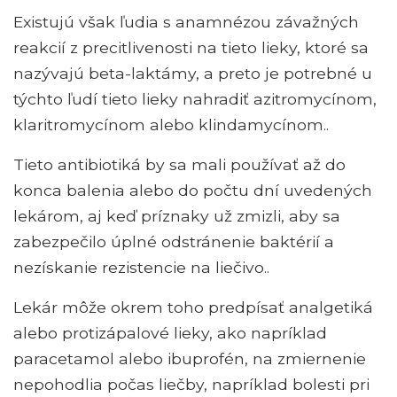
Existujú však ľudia s anamnézou závažných
reakcií z precitlivenosti na tieto lieky, ktoré sa
nazývajú beta-laktámy, a preto je potrebné u
týchto ľudí tieto lieky nahradiť azitromycínom,
klaritromycínom alebo klindamycínom..
Tieto antibiotiká by sa mali používať až do
konca balenia alebo do počtu dní uvedených
lekárom, aj keď príznaky už zmizli, aby sa
zabezpečilo úplné odstránenie baktérií a
nezískanie rezistencie na liečivo..
Lekár môže okrem toho predpísať analgetiká
alebo protizápalové lieky, ako napríklad
paracetamol alebo ibuprofén, na zmiernenie
nepohodlia počas liečby, napríklad bolesti pri