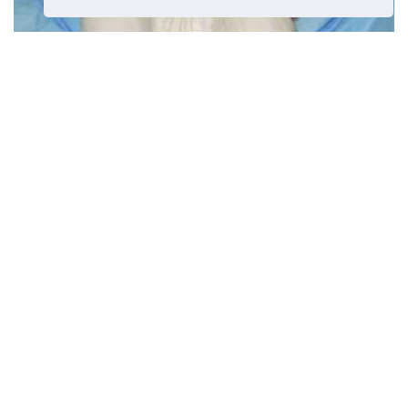
Vrodená liečba na nohách
Predchádzajúci článok