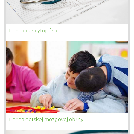
Liečba pancytopénie
Liečba detskej mozgovej obrny