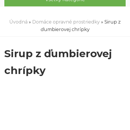
Úvodná
»
Domáce opravné prostriedky
» Sirup z
ďumbierovej chrípky
Sirup z ďumbierovej
chrípky