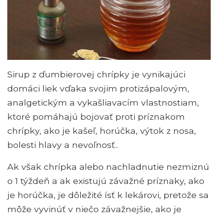
Sirup z ďumbierovej chrípky je vynikajúci
domáci liek vďaka svojim protizápalovým,
analgetickým a vykašliavacím vlastnostiam,
ktoré pomáhajú bojovať proti príznakom
chrípky, ako je kašeľ, horúčka, výtok z nosa,
bolesti hlavy a nevoľnosť..
Ak však chrípka alebo nachladnutie nezmiznú
o 1 týždeň a ak existujú závažné príznaky, ako
je horúčka, je dôležité ísť k lekárovi, pretože sa
môže vyvinúť v niečo závažnejšie, ako je