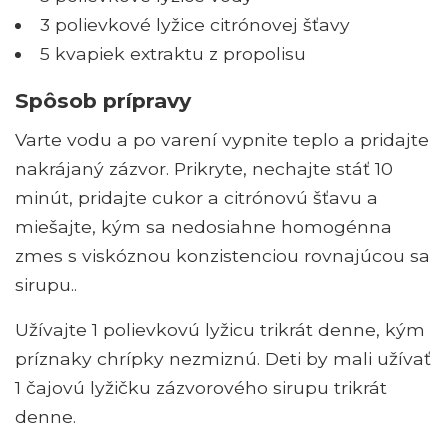
3 polievkové lyžice citrónovej šťavy
5 kvapiek extraktu z propolisu
Spôsob prípravy
Varte vodu a po varení vypnite teplo a pridajte
nakrájaný zázvor. Prikryte, nechajte stáť 10
minút, pridajte cukor a citrónovú šťavu a
miešajte, kým sa nedosiahne homogénna
zmes s viskóznou konzistenciou rovnajúcou sa
sirupu..
Užívajte 1 polievkovú lyžicu trikrát denne, kým
príznaky chrípky nezmiznú. Deti by mali užívať
1 čajovú lyžičku zázvorového sirupu trikrát
denne.