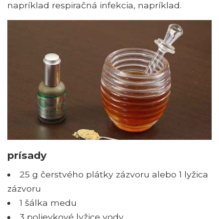
napríklad respiračná infekcia, napríklad.
prísady
25 g čerstvého plátky zázvoru alebo 1 lyžica
zázvoru
1 šálka medu
3 polievkové lyžice vody