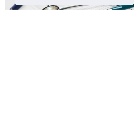
Sirup na dýchacie problémy
Predchádzajúci článok