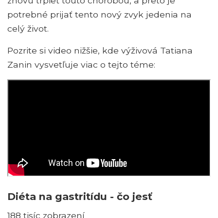
znovu trpieť touto chorobou, a preto je
potrebné prijať tento nový zvyk jedenia na
celý život.
Pozrite si video nižšie, kde výživová Tatiana
Zanin vysvetľuje viac o tejto téme:
Diéta na gastritídu - čo jesť
188 tisíc zobrazení