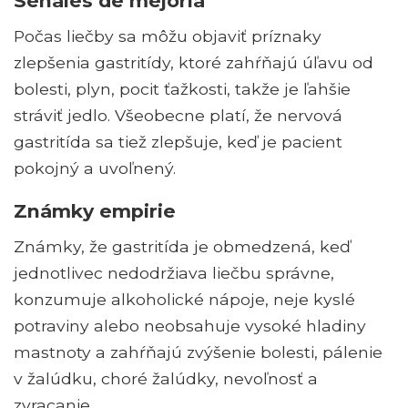
Señales de mejoría
Počas liečby sa môžu objaviť príznaky
zlepšenia gastritídy, ktoré zahŕňajú úľavu od
bolesti, plyn, pocit ťažkosti, takže je ľahšie
stráviť jedlo. Všeobecne platí, že nervová
gastritída sa tiež zlepšuje, keď je pacient
pokojný a uvoľnený.
Známky empirie
Známky, že gastritída je obmedzená, keď
jednotlivec nedodržiava liečbu správne,
konzumuje alkoholické nápoje, neje kyslé
potraviny alebo neobsahuje vysoké hladiny
mastnoty a zahŕňajú zvýšenie bolesti, pálenie
v žalúdku, choré žalúdky, nevoľnosť a
zvracanie.