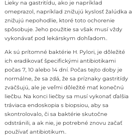
Lieky na gastritídu, ako je napríklad
omeprazol, napríklad znižujú kyslosť žalúdka a
znižujú nepohodlie, ktoré toto ochorenie
spôsobuje. Jeho použitie sa však musí vždy
vykonávať pod lekárskym dohľadom..
Ak sú prítomné baktérie H. Pylori, je dôležité
ich eradikovať špecifickými antibiotikami
počas 7, 10 alebo 14 dní. Počas tejto doby je
normálne, že sa zdá, že sa príznaky gastritídy
zväčšujú, ale je veľmi dôležité mať konečnú
liečbu. Na konci liečby sa musí vykonať ďalšia
tráviaca endoskopia s biopsiou, aby sa
skontrolovalo, či sa baktérie skutočne
odstránili, a ak nie, je potrebné znovu začať
používať antibiotikum..