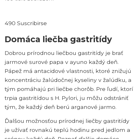
490 Suscribirse
Domáca liečba gastritídy
Dobrou prírodnou liečbou gastritídy je brať
jarmové surové papa v ayuno každý deň.
Pápež má antacidové vlastnosti, ktoré znižujú
koncentráciu žalúdočnej kyseliny v žalúdku, a
tým pomáhajú pri liečbe chorôb. Pre ľudí, ktorí
trpia gastritídou s H. Pylori, ju môžu odstrániť
tým, že každý deň berú arganové jarmo.
Ďalšou možnosťou prírodnej liečby gastritídy
je užívať rovnakú teplú hodinu pred jedlom a
scénou každý deň. Poznať ďalšie domáce