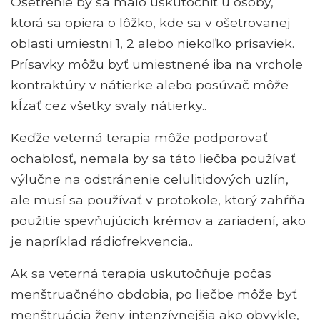
Ošetrenie by sa malo uskutočniť u osoby,
ktorá sa opiera o lôžko, kde sa v ošetrovanej
oblasti umiestni 1, 2 alebo niekoľko prísaviek.
Prísavky môžu byť umiestnené iba na vrchole
kontraktúry v nátierke alebo posúvač môže
kĺzať cez všetky svaly nátierky..
Keďže veterná terapia môže podporovať
ochablosť, nemala by sa táto liečba používať
výlučne na odstránenie celulitidových uzlín,
ale musí sa používať v protokole, ktorý zahŕňa
použitie spevňujúcich krémov a zariadení, ako
je napríklad rádiofrekvencia..
Ak sa veterná terapia uskutočňuje počas
menštruačného obdobia, po liečbe môže byť
menštruácia ženy intenzívnejšia ako obvykle,