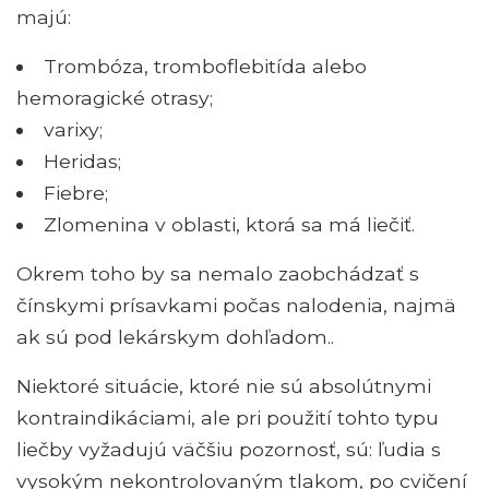
majú:
Trombóza, tromboflebitída alebo
hemoragické otrasy;
varixy;
Heridas;
Fiebre;
Zlomenina v oblasti, ktorá sa má liečiť.
Okrem toho by sa nemalo zaobchádzať s
čínskymi prísavkami počas nalodenia, najmä
ak sú pod lekárskym dohľadom..
Niektoré situácie, ktoré nie sú absolútnymi
kontraindikáciami, ale pri použití tohto typu
liečby vyžadujú väčšiu pozornosť, sú: ľudia s
vysokým nekontrolovaným tlakom, po cvičení