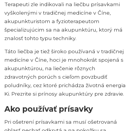
Terapeuti zle indikovali na liečbu prísavkami
vyškolenými v tradičnej medicíne v Číne,
akupunkturistom a fyzioterapeutom
špecializujúcim sa na akupunktúru, ktorý má
znalosť tohto typu techniky.
Táto liečba je tiež široko používaná v tradičnej
medicíne v Číne, hoci je mnohokrát spojená s
akupunktúrou, na liečenie rôznych
zdravotných porúch s cieľom povzbudiť
poludníky, cez ktoré prichádza životná energia
Ki. Prezrite si prínosy akupunktúry pre zdravie.
Ako používať prísavky
Pri ošetrení prísavkami sa musí ošetrovaná
oblasť nechať odkrytá a na pokožku sa