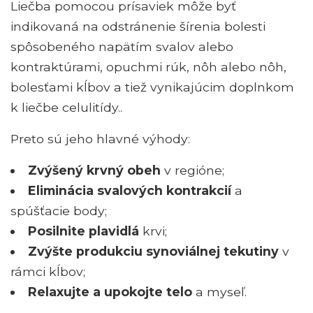
Liečba pomocou prísaviek môže byť
indikovaná na odstránenie šírenia bolesti
spôsobeného napätím svalov alebo
kontraktúrami, opuchmi rúk, nôh alebo nôh,
bolesťami kĺbov a tiež vynikajúcim doplnkom
k liečbe celulitídy..
Preto sú jeho hlavné výhody:
Zvýšený krvný obeh
v regióne;
Eliminácia svalových kontrakcií
a
spúšťacie body;
Posilnite plavidlá
krvi;
Zvýšte produkciu synoviálnej tekutiny
v
rámci kĺbov;
Relaxujte a upokojte telo
a myseľ.