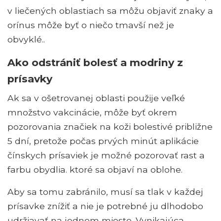
v liečených oblastiach sa môžu objaviť znaky a
orínus môže byť o niečo tmavší než je
obvyklé..
Ako odstrániť bolesť a modriny z
prísavky
Ak sa v ošetrovanej oblasti použije veľké
množstvo vakcinácie, môže byť okrem
pozorovania značiek na koži bolestivé približne
5 dní, pretože počas prvých minút aplikácie
čínskych prísaviek je možné pozorovať rast a
farbu obydlia. ktoré sa objaví na oblohe.
Aby sa tomu zabránilo, musí sa tlak v každej
prísavke znížiť a nie je potrebné ju dlhodobo
udržiavať na jednom mieste. Vynikajúca