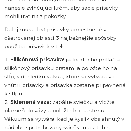
nanesie zvlhčujúci krém, aby sacie prísavky
mohli uvoľniť z pokožky..
Ďalej musia byť prísavky umiestnené v
ošetrovanej oblasti. 3 najbežnejšie spôsoby
použitia prísaviek v tele:
Silikónová prísavka:
jednoducho pritlačte
silikónový prísavku prstami a položte ho na
stĺp, v dôsledku vákua, ktoré sa vytvára vo
vnútri, prísavky a prísavka zostane pripevnená
k stĺpu;
Sklenená váza:
zapálte sviečku a vložte
plameň do vázy a položte ho na stenu.
Vákuum sa vytvára, keď je kyslík obsiahnutý v
nádobe spotrebovaný sviečkou a z tohto