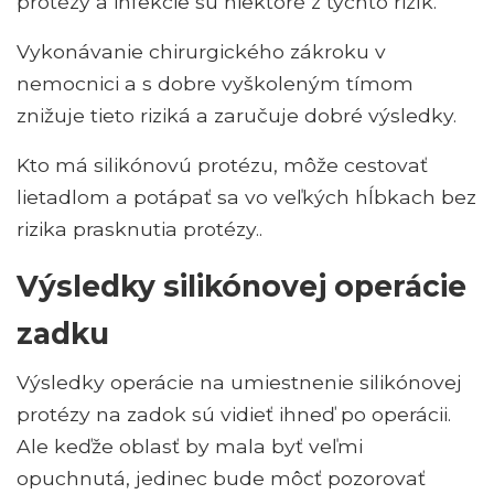
protézy a infekcie sú niektoré z týchto rizík.
Vykonávanie chirurgického zákroku v
nemocnici a s dobre vyškoleným tímom
znižuje tieto riziká a zaručuje dobré výsledky.
Kto má silikónovú protézu, môže cestovať
lietadlom a potápať sa vo veľkých hĺbkach bez
rizika prasknutia protézy..
Výsledky silikónovej operácie
zadku
Výsledky operácie na umiestnenie silikónovej
protézy na zadok sú vidieť ihneď po operácii.
Ale keďže oblasť by mala byť veľmi
opuchnutá, jedinec bude môcť pozorovať