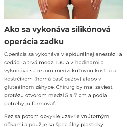
Ako sa vykonáva silikónová
operácia zadku
Operácia sa vykonáva v epidurálnej anestézii a
sedácii a trvá medzi 1:30 a 2 hodinami a
vykonáva sa rezom medzi krížovou kosťou a
kostrčíkom (horná časť pažby) alebo v
gluteálnom záhybe. Chirurg by mal zaviesť
protézu otvorom medzi 5 a 7 cm a podľa
potreby ju formovať.
Rez sa potom obvykle uzavrie vnútornými
očkami a použije sa špeciálny plastický