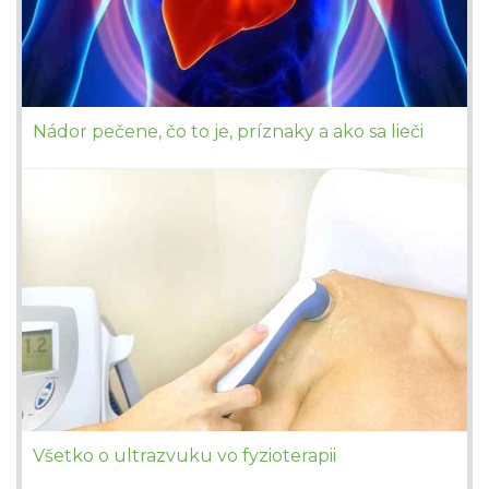
Nádor pečene, čo to je, príznaky a ako sa lieči
Všetko o ultrazvuku vo fyzioterapii