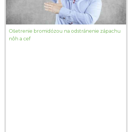
Ošetrenie bromidózou na odstránenie zápachu
nôh a cef