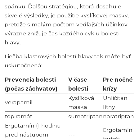
spánku. Ďalšou stratégiou, ktorá dosahuje
skvelé výsledky, je použitie kyslíkovej masky,
pretože s malým počtom vedľajších účinkov
výrazne znižuje čas každého cyklu bolesti
hlavy..
Liečba klastrových bolestí hlavy tak môže byť
uskutočnená:
Prevencia bolesti
V čase
Pre nočné
(počas záchvatov)
bolesti
krízy
Kyslíková
Uhličitan
verapamil
maska
lítny
topiramát
sumatriptan
naratriptan
Ergotamín (1 hodinu
Ergotamín
pred nástupom
---
tartrát