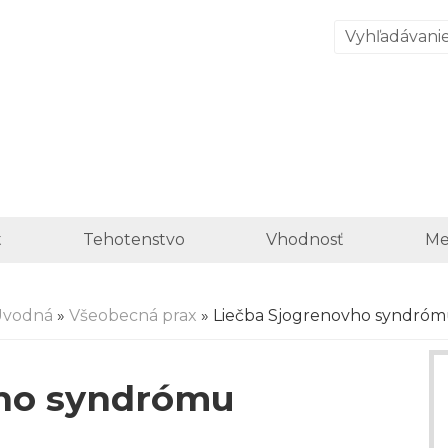
t
Tehotenstvo
Vhodnosť
Me
Úvodná
»
Všeobecná prax
» Liečba Sjogrenovho syndró
vho syndrómu