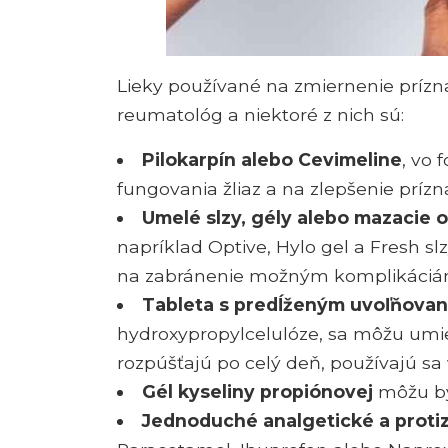
Lieky používané na zmiernenie príz
reumatológ a niektoré z nich sú:
Pilokarpín alebo Cevimeline
, vo 
fungovania žliaz a na zlepšenie príz
Umelé slzy, gély alebo mazacie 
napríklad Optive, Hylo gel a Fresh sl
na zabránenie možným komplikáciá
Tableta s predĺženým uvoľňova
hydroxypropylcelulóze, sa môžu umi
rozpúšťajú po celý deň, používajú sa
Gél kyseliny propiónovej
môžu byť
Jednoduché analgetické a protiz