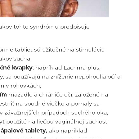
nakov tohto syndrómu predpisuje
forme tabliet sú užitočné na stimuláciu
nakov sucha;
očné kvapky
, napríklad Lacrima plus,
zy, sa používajú na zníženie nepohodlia očí a
m v rohovkách;
ním
mazadlo a chrániče očí, založené na
estniť na spodné viečko a pomaly sa
 v závažnejších prípadoch suchého oka;
 použité na liečbu vaginálnej suchosti;
ápalové tablety,
ako napríklad