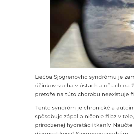
Liečba Sjögrenovho syndrómu je zam
účinkov sucha v ústach a očiach na živ
pretože na túto chorobu neexistuje ži
Tento syndróm je chronické a autoim
spôsobuje zápal a ničenie žliaz v tele
prirodzenej hydratácii tkanív. Naučte
diagnostikovať Sjogrenov syndróm.