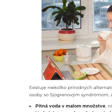
Existuje niekoľko prírodných alterna
osoby so Sjögrenovým syndrómom, a 
Pitná voda v malom množstve
, n