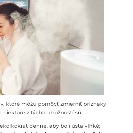
tív, ktoré môžu pomôcť zmierniť príznaky
niektoré z týchto možností sú:
iekoľkokrát denne, aby boli ústa vlhké;