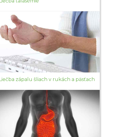
Liečba talasémie
Liečba zápalu šliach v rukách a päsťach