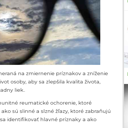
eraná na zmiernenie príznakov a zníženie
ot osoby, aby sa zlepšila kvalita života,
adny liek..
unitné reumatické ochorenie, ktoré
, ako sú slinné a slzné žľazy, ktoré zabraňujú
 sa identifikovať hlavné príznaky a ako