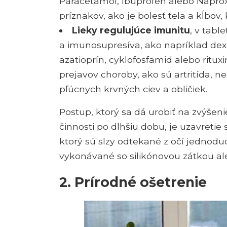
Paracetamol, Ibuprofen alebo Naprox
príznakov, ako je bolesť tela a kĺbov
Lieky regulujúce imunitu
, v tabl
a imunosupresíva, ako napríklad dex
azatioprín, cyklofosfamid alebo ritu
prejavov choroby, ako sú artritída, 
pľúcnych krvných ciev a obličiek.
Postup, ktorý sa dá urobiť na zvýšeni
činnosti po dlhšiu dobu, je uzavretie
ktorý sú slzy odtekané z očí jedn
vykonávané so silikónovou zátkou a
2. Prírodné ošetrenie