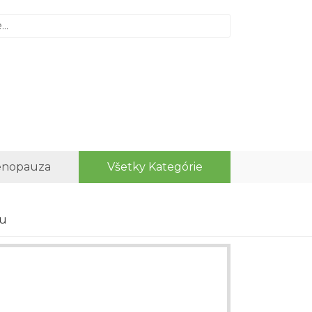
nopauza
Všetky Kategórie
mu