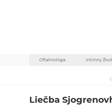
Oftalmológia
Intímny Živo
Liečba Sjogreno