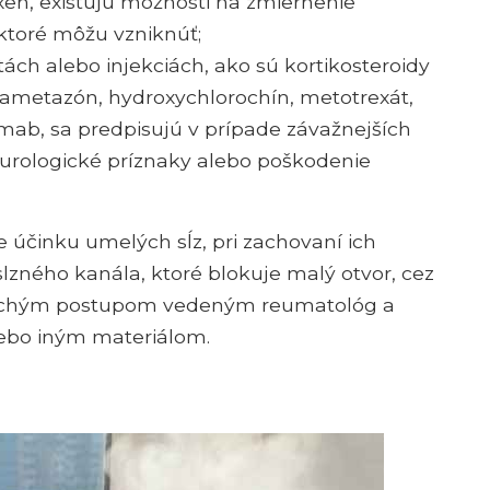
en, existujú možnosti na zmiernenie
, ktoré môžu vzniknúť;
etách alebo injekciách, ako sú kortikosteroidy
ametazón, hydroxychlorochín, metotrexát,
ximab, sa predpisujú v prípade závažnejších
neurologické príznaky alebo poškodenie
e účinku umelých sĺz, pri zachovaní ich
 slzného kanála, ktoré blokuje malý otvor, cez
oduchým postupom vedeným reumatológ a
lebo iným materiálom.