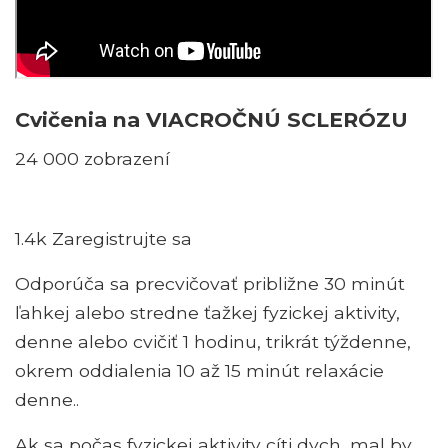
Cvičenia na VIACROČNÚ SCLERÓZU
24 000 zobrazení
1.4k Zaregistrujte sa
Odporúča sa precvičovať približne 30 minút
ľahkej alebo stredne ťažkej fyzickej aktivity,
denne alebo cvičiť 1 hodinu, trikrát týždenne,
okrem oddialenia 10 až 15 minút relaxácie
denne..
Ak sa počas fyzickej aktivity cíti dych, mal by