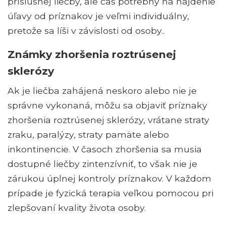
príslušnej liečby, ale čas potrebný na nájdenie
úľavy od príznakov je veľmi individuálny,
pretože sa líši v závislosti od osoby..
Známky zhoršenia roztrúsenej
sklerózy
Ak je liečba zahájená neskoro alebo nie je
správne vykonaná, môžu sa objaviť príznaky
zhoršenia roztrúsenej sklerózy, vrátane straty
zraku, paralýzy, straty pamäte alebo
inkontinencie. V časoch zhoršenia sa musia
dostupné liečby zintenzívniť, to však nie je
zárukou úplnej kontroly príznakov. V každom
prípade je fyzická terapia veľkou pomocou pri
zlepšovaní kvality života osoby.