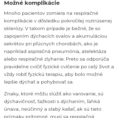
Možné komplikácie
Mnoho pacientov zomiera na respiračné
komplikácie v dôsledku pokročilej roztrúsenej
sklerózy. V takom prípade je bežné, že so
zapojením dýchacích svalov a akumuláciou
sekrétov pri pľúcnych chorobách, ako je
napríklad aspiračná pneumónia, atelektáza
alebo respiračné zlyhanie. Preto sa odporúča
pravidelne cvičiť fyzické cvičenie po celý život a
vždy robiť fyzickú terapiu, aby bolo možné
lepšie dýchať a pohybovať sa.
Znaky, ktoré môžu slúžiť ako varovanie, sú
dýchavičnosť, ťažkosti s dýchaním, ľahká
únava, neúčinný a slabý kašeľ, ak sú tieto
príznaky prítomné, musí sa respiračná