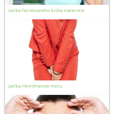
Liečba herniovaného krčka maternice
Liečba inkontinencie moču