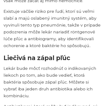
však môže začať aj mimo nemocnice.
Existuje väčšie riziko pre ľudí, ktorí sú veľmi
slabí a majú oslabený imunitný systém, aby
vyvinuli tento typ pneumónie, takže v prípade
podozrenia môže lekár nariadiť röntgenové
lúče pľúc a antibiogramy, aby identifikovali
ochorenie a ktoré baktérie ho spôsobujú..
Liečivá na zápal pľúc
Lekár bude môcť rozhodnúť o indikovaných
liekoch po tom, ako bude vedieť, ktorá
baktéria spôsobuje zápal pľúc. Môžete si
vybrať iba jeden druh antibiotika alebo ich
kombináciu.