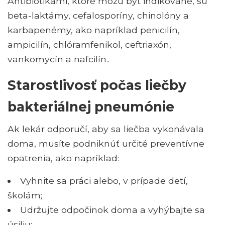
Antibiotikami, ktoré môžu byť indikované, sú
beta-laktámy, cefalosporíny, chinolóny a
karbapenémy, ako napríklad penicilín,
ampicilín, chlóramfenikol, ceftriaxón,
vankomycín a nafcilín..
Starostlivosť počas liečby
bakteriálnej pneumónie
Ak lekár odporučí, aby sa liečba vykonávala
doma, musíte podniknúť určité preventívne
opatrenia, ako napríklad:
Vyhnite sa práci alebo, v prípade detí,
školám;
Udržujte odpočinok doma a vyhýbajte sa
úsiliu;