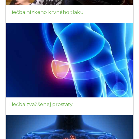
Liečba nízkeho krvného tlaku
Liečba zväčšenej prostaty