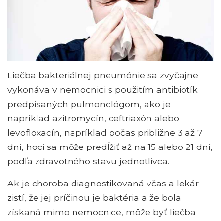
Liečba bakteriálnej pneumónie sa zvyčajne
vykonáva v nemocnici s použitím antibiotík
predpísaných pulmonológom, ako je
napríklad azitromycín, ceftriaxón alebo
levofloxacín, napríklad počas približne 3 až 7
dní, hoci sa môže predĺžiť až na 15 alebo 21 dní,
podľa zdravotného stavu jednotlivca.
Ak je choroba diagnostikovaná včas a lekár
zistí, že jej príčinou je baktéria a že bola
získaná mimo nemocnice, môže byť liečba