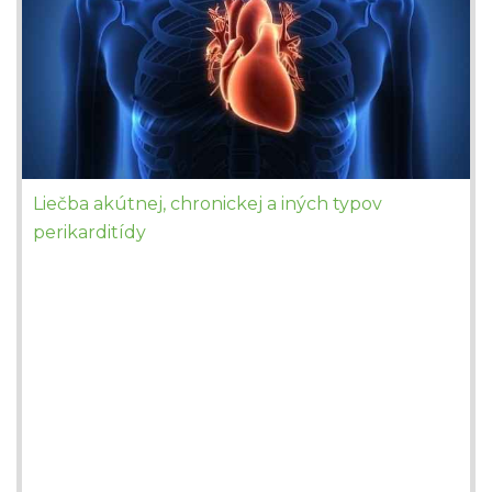
Liečba akútnej, chronickej a iných typov
perikarditídy