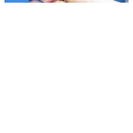
Liečba paradentózy
©
2026
OdysseeDuBienEtre
Užitočné informácie a tipy pre zdravý životný štýl.
Príznaky chorôb, chorôb a ich liečba. Recepty na
správnu výživu.