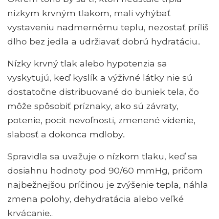
nízkym krvným tlakom, mali vyhýbať
vystaveniu nadmernému teplu, nezostať príliš
dlho bez jedla a udržiavať dobrú hydratáciu..
Nízky krvný tlak alebo hypotenzia sa
vyskytujú, keď kyslík a výživné látky nie sú
dostatočne distribuované do buniek tela, čo
môže spôsobiť príznaky, ako sú závraty,
potenie, pocit nevoľnosti, zmenené videnie,
slabosť a dokonca mdloby..
Spravidla sa uvažuje o nízkom tlaku, keď sa
dosiahnu hodnoty pod 90/60 mmHg, pričom
najbežnejšou príčinou je zvýšenie tepla, náhla
zmena polohy, dehydratácia alebo veľké
krvácanie..