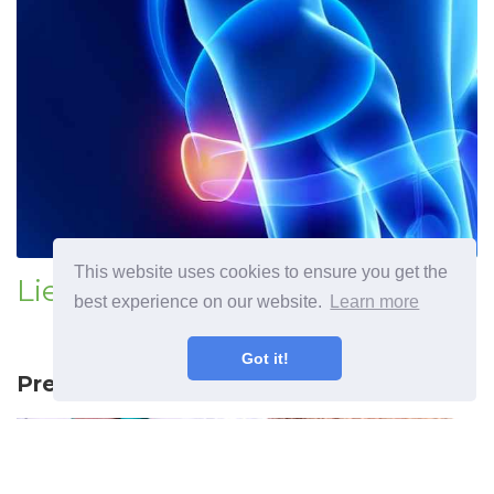
This website uses cookies to ensure you get the
Liečba zväčšenej prostaty
best experience on our website.
Learn more
Got it!
Predchádzajúci článok