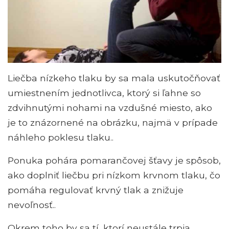
Liečba nízkeho tlaku by sa mala uskutočňovať
umiestnením jednotlivca, ktorý si ľahne so
zdvihnutými nohami na vzdušné miesto, ako
je to znázornené na obrázku, najmä v prípade
náhleho poklesu tlaku..
Ponuka pohára pomarančovej šťavy je spôsob,
ako doplniť liečbu pri nízkom krvnom tlaku, čo
pomáha regulovať krvný tlak a znižuje
nevoľnosť..
Okrem toho by sa tí, ktorí neustále trpia