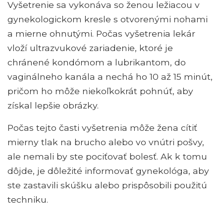
Vyšetrenie sa vykonáva so ženou ležiacou v
gynekologickom kresle s otvorenými nohami
a mierne ohnutými. Počas vyšetrenia lekár
vloží ultrazvukové zariadenie, ktoré je
chránené kondómom a lubrikantom, do
vaginálneho kanála a nechá ho 10 až 15 minút,
pričom ho môže niekoľkokrát pohnúť, aby
získal lepšie obrázky.
Počas tejto časti vyšetrenia môže žena cítiť
mierny tlak na brucho alebo vo vnútri pošvy,
ale nemali by ste pociťovať bolesť. Ak k tomu
dôjde, je dôležité informovať gynekológa, aby
ste zastavili skúšku alebo prispôsobili použitú
techniku.