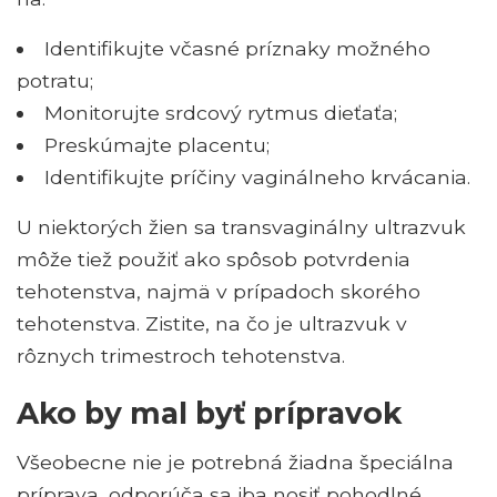
Identifikujte včasné príznaky možného
potratu;
Monitorujte srdcový rytmus dieťaťa;
Preskúmajte placentu;
Identifikujte príčiny vaginálneho krvácania.
U niektorých žien sa transvaginálny ultrazvuk
môže tiež použiť ako spôsob potvrdenia
tehotenstva, najmä v prípadoch skorého
tehotenstva. Zistite, na čo je ultrazvuk v
rôznych trimestroch tehotenstva.
Ako by mal byť prípravok
Všeobecne nie je potrebná žiadna špeciálna
príprava, odporúča sa iba nosiť pohodlné