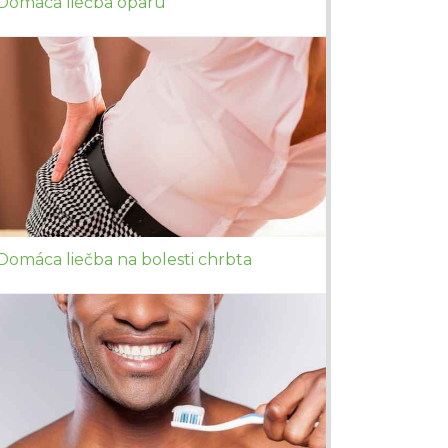
Domáca liečba oparu
Domáca liečba na bolesti chrbta