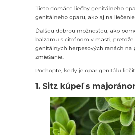
Tieto domáce liečby genitálneho opa
genitálneho oparu, ako aj na liečeni
Ďalšou dobrou možnosťou, ako pomôcť
balzamu s citrónom v masti, pretože 
genitálnych herpesových ranách na p
zmiešanie..
Pochopte, kedy je opar genitálu liečit
1. Sitz kúpeľ s majorán