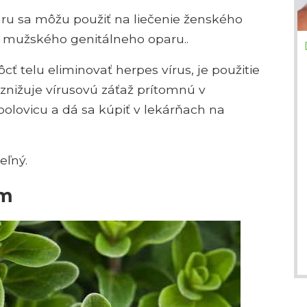
ru sa môžu použiť na liečenie ženského
e mužského genitálneho oparu..
 telu eliminovať herpes vírus, je použitie
znižuje vírusovú záťaž prítomnú v
olovicu a dá sa kúpiť v lekárňach na
eľný.
om