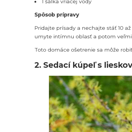
1 šálka vriacej vody
Spôsob prípravy
Pridajte prísady a nechajte stáť 10 a
umyte intímnu oblasť a potom veľmi
Toto domáce ošetrenie sa môže robiť 
2. Sedací kúpeľ s liesk