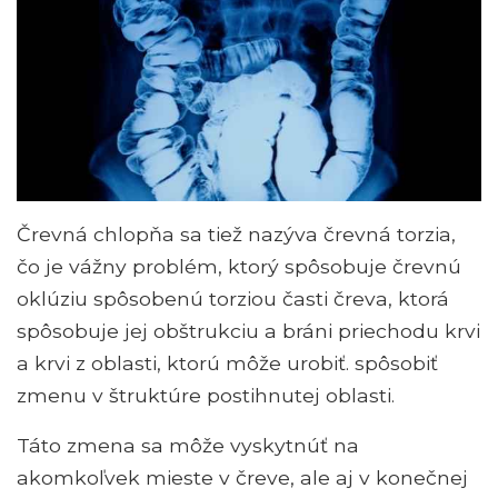
Črevná chlopňa sa tiež nazýva črevná torzia,
čo je vážny problém, ktorý spôsobuje črevnú
oklúziu spôsobenú torziou časti čreva, ktorá
spôsobuje jej obštrukciu a bráni priechodu krvi
a krvi z oblasti, ktorú môže urobiť. spôsobiť
zmenu v štruktúre postihnutej oblasti.
Táto zmena sa môže vyskytnúť na
akomkoľvek mieste v čreve, ale aj v konečnej