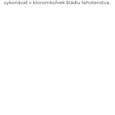
vykonávať v ktoromkoľvek štádiu tehotenstva..