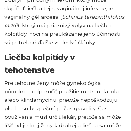
dopĺňať liečbu tejto vaginálnej infekcie, je
vaginálny gél aroeira (
Schinus terebinthifolius
raddi
), ktorý má priaznivý vplyv na liečbu
kolpitídy, hoci na preukázanie jeho účinnosti
sú potrebné ďalšie vedecké články.
Liečba kolpitídy v
tehotenstve
Pre tehotné ženy môže gynekológka
pôrodnice odporučiť použitie metronidazolu
alebo klindamycínu, pretože nepoškodzujú
plod a sú bezpečné počas gravidity. Čas
používania musí určiť lekár, pretože sa môže
líšiť od jednej ženy k druhej a liečba sa môže