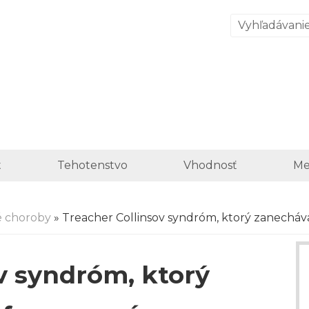
t
Tehotenstvo
Vhodnosť
Me
é choroby
» Treacher Collinsov syndróm, ktorý zanechá
v syndróm, ktorý