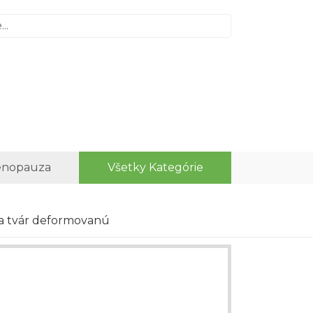
nopauza
Všetky Kategórie
va tvár deformovanú