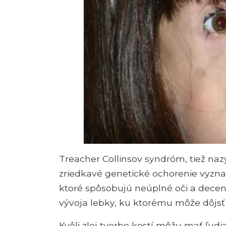
Treacher Collinsov syndróm, tiež na
zriedkavé genetické ochorenie vyzna
ktoré spôsobujú neúplné oči a decen
vývoja lebky, ku ktorému môže dôjsť 
Kvôli zlej tvorbe kostí môžu mať ľu