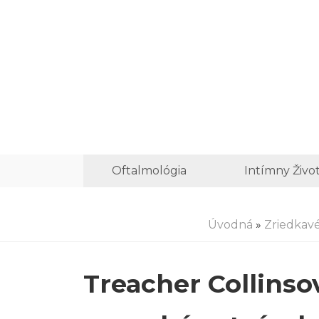
Oftalmológia
Intímny Živo
Úvodná
»
Zriedkav
Treacher Collinso