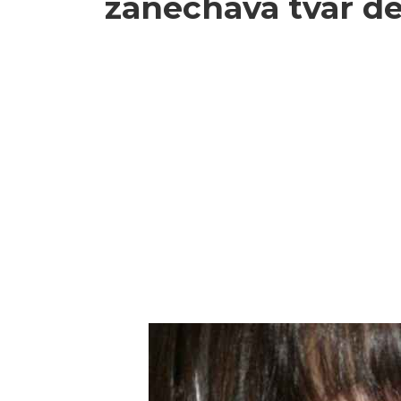
zanecháva tvár d