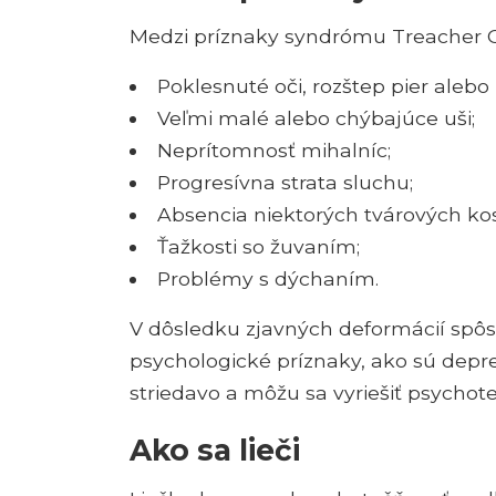
Medzi príznaky syndrómu Treacher Col
Poklesnuté oči, rozštep pier alebo
Veľmi malé alebo chýbajúce uši;
Neprítomnosť mihalníc;
Progresívna strata sluchu;
Absencia niektorých tvárových kostí
Ťažkosti so žuvaním;
Problémy s dýchaním.
V dôsledku zjavných deformácií spô
psychologické príznaky, ako sú depre
striedavo a môžu sa vyriešiť psychote
Ako sa lieči