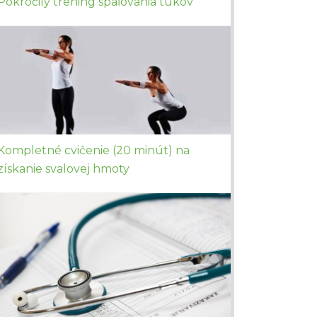
Pokročilý tréning spaľovania tukov
Kompletné cvičenie (20 minút) na
získanie svalovej hmoty