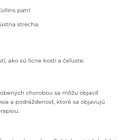
lins patrí:
 ústna strecha;
, ako sú lícne kosti a čeľuste;
sobených chorobou sa môžu objaviť
sia a podráždenosť, ktoré sa objavujú
rapiou..