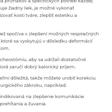
a príznakov a špecifických potrieb každej
tuje žiadny liek, je možné vykonať
ovať kosti tváre, zlepšiť estetiku a
ež spočíva v zlepšení možných respiračných
ktoré sa vyskytujú v dôsledku deformácií
kom..
cheostómiu, aby sa udržali dostatočné
orá zaručí dobrý kalorický príjem..
eľmi dôležitá, takže môžete urobiť korekciu
urgického zákroku, napríklad.
ž indikovaná na zlepšenie komunikácie
prehĺtania a žuvania.