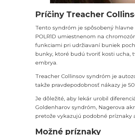
Príčiny Treacher Colli
Tento syndróm je spôsobený hlavne
POLR1D umiestnenom na chromozóme 5
funkciami pri udržiavaní buniek poc
bunky, ktoré budú tvoriť kosti ucha, 
embrya.
Treacher Collinsov syndróm je auto
takže pravdepodobnosť nákazy je 50%
Je dôležité, aby lekár urobil diferen
Goldenharov syndróm, Nagerova akro
pretože vykazujú podobné príznaky 
Možné príznaky