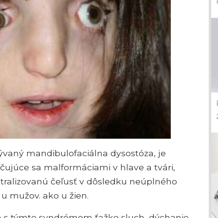
zývaný mandibulofaciálna dysostóza, je
čujúce sa malformáciami v hlave a tvári,
tralizovanú čeľusť v dôsledku neúplného
u mužov. ako u žien.
dia s týmto syndrómom ťažko sluch, dýchanie