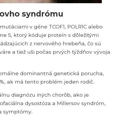
nsovho syndrómu
 mutáciami v géne TCOF1, POLR1C alebo
, ktorý kóduje proteín s dôležitými
hádzajúcich z nervového hrebeňa, čo sú
tváre a tiež uši počas prvých týždňov vývoja
zomálne dominantná genetická porucha,
, ak má tento problém jeden rodič..
ciálnu diagnózu iných chorôb, ako je
faciálna dysostóza a Millersov syndróm,
a symptómy..