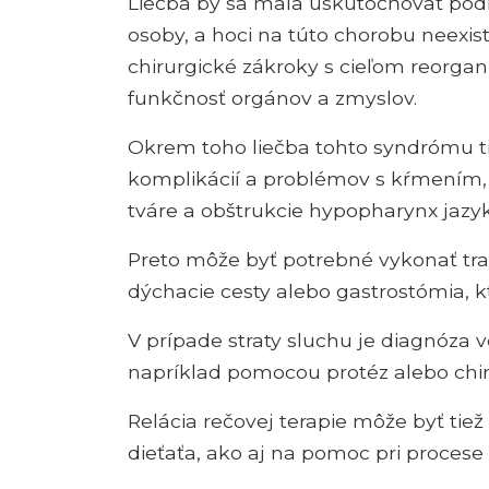
Liečba by sa mala uskutočňovať podľ
osoby, a hoci na túto chorobu neexis
chirurgické zákroky s cieľom reorganiz
funkčnosť orgánov a zmyslov.
Okrem toho liečba tohto syndrómu ti
komplikácií a problémov s kŕmením, 
tváre a obštrukcie hypopharynx jazy
Preto môže byť potrebné vykonať tra
dýchacie cesty alebo gastrostómia, kt
V prípade straty sluchu je diagnóza v
napríklad pomocou protéz alebo chir
Relácia rečovej terapie môže byť tie
dieťaťa, ako aj na pomoc pri procese 