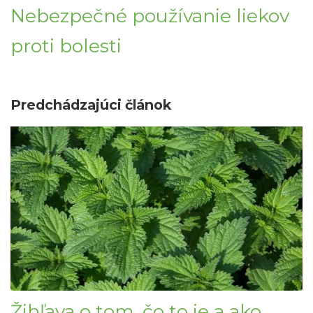
Nebezpečné používanie liekov
proti bolesti
Predchádzajúci článok
Žihľava o tom, čo to je a ako